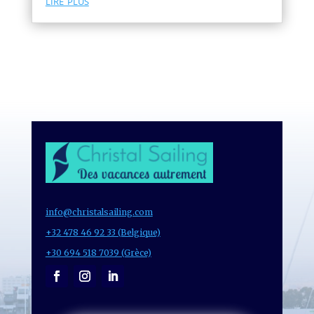
lire plus
info@christalsailing.com
+32 478 46 92 33 (Belgique)
+30 694 518 7039 (Grèce)