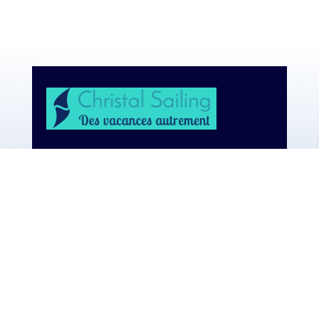
info@christalsailing.com
+32 478 46 92 33 (Belgique)
+30 694 518 7039 (Grèce)
Inscrivez-vous à notre
newsletter et recevez en