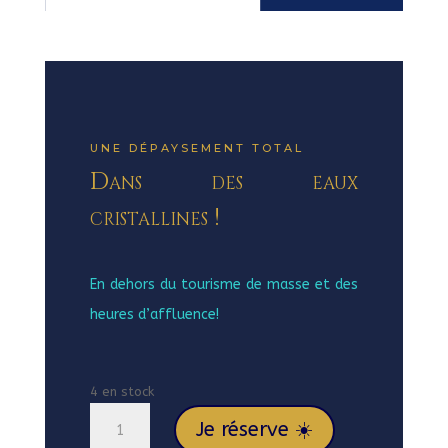
UNE DÉPAYSEMENT TOTAL
Dans des eaux
cristallines !
En dehors du tourisme de masse et des
heures d’affluence!
4 en stock
quantité
Je réserve ☀️
de