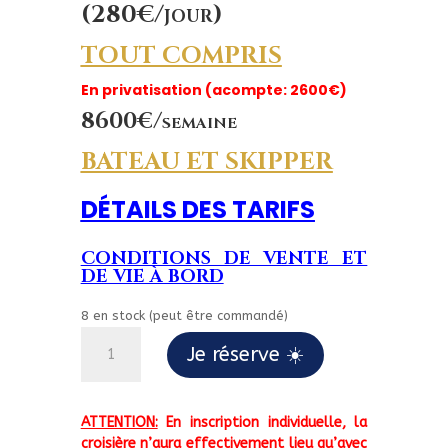
(280€/jour)
TOUT COMPRIS
En privatisation (acompte: 2600€)
8600€/semaine
BATEAU ET SKIPPER
DÉTAILS DES TARIFS
CONDITIONS DE VENTE ET
DE VIE À BORD
8 en stock (peut être commandé)
quantité
Je réserve ☀️
de
Du
26/07
ATTENTION:
En inscription individuelle, la
au
croisière n’aura effectivement lieu qu’avec