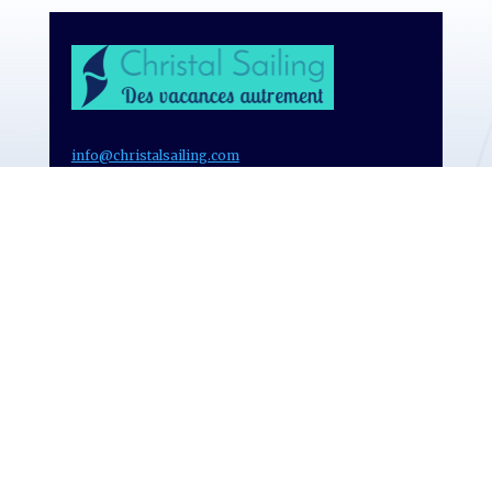
info@christalsailing.com
+32 478 46 92 33 (Belgique)
+30 694 518 7039 (Grèce)
Inscrivez-vous à notre
newsletter et recevez en
premier nos actus et promos
Vie privée