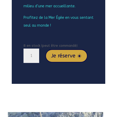
milieu d’une mer accueillante.
Profitez de la Mer Égée en vous sentant
seul au monde !
8 en stock (peut être commandé)
quantité
Je réserve ☀️
de
Du
26/07
au
02/08/25
DISPONIBLE
pour
CYTHÈRE
-
ATHÈNES