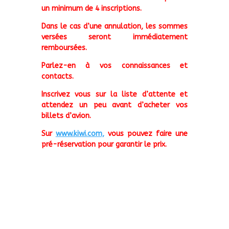
02/08/25
un minimum de 4 inscriptions.
DISPONIBLE
pour
Dans le cas d’une annulation, les sommes
versées seront immédiatement
CYTHÈRE
remboursées.
-
ATHÈNES
Parlez-en à vos connaissances et
contacts.
Inscrivez vous sur la liste d’attente et
attendez un peu avant d’acheter vos
billets d’avion.
Sur
www.kiwi.com,
vous pouvez faire une
pré-réservation pour garantir le prix.