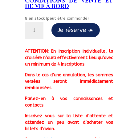
CONDITIONS DE VENTE ET
DE VIE À BORD
8 en stock (peut être commandé)
quantité
Je réserve ☀️
de
Du
11/04
ATTENTION:
En inscription individuelle, la
au
croisière n’aura effectivement lieu qu’avec
18/04/25
un minimum de 4 inscriptions.
PÂQUES
orthodoxe
Dans le cas d’une annulation, les sommes
versées seront immédiatement
remboursées.
Parlez-en à vos connaissances et
contacts.
Inscrivez vous sur la liste d’attente et
attendez un peu avant d’acheter vos
billets d’avion.