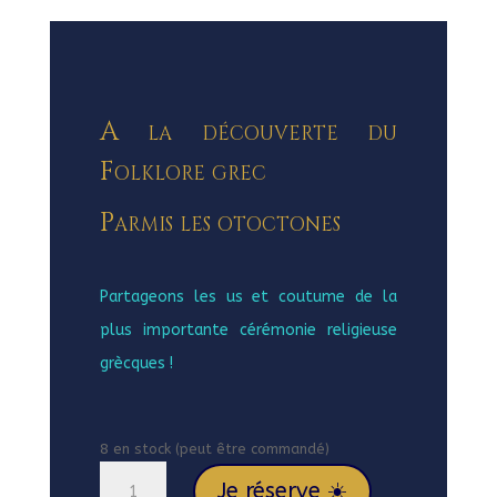
A la découverte du
Folklore grec
Parmis les otoctones
Partageons les us et coutume de la
plus importante cérémonie religieuse
grècques !
8 en stock (peut être commandé)
quantité
Je réserve ☀️