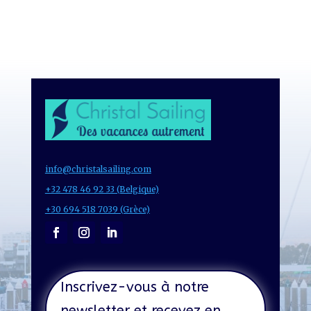
info@christalsailing.com
+32 478 46 92 33 (Belgique)
+30 694 518 7039 (Grèce)
Inscrivez-vous à notre
newsletter et recevez en