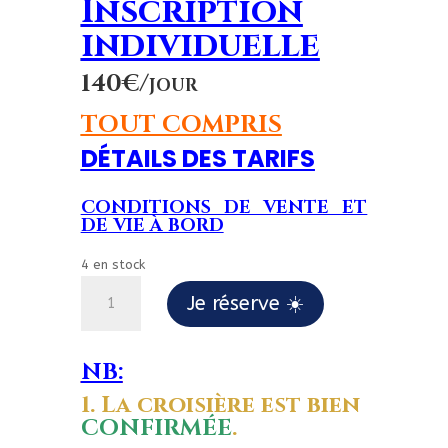
Inscription
individuelle
140€/jour
TOUT COMPRIS
DÉTAILS DES TARIFS
CONDITIONS DE VENTE ET
DE VIE À BORD
4 en stock
quantité
Je réserve ☀️
de
Du
05/07
NB:
au
1. La croisière est bien
12/07/25
CONFIRM
É
E
.
Mykonos-
Milos-