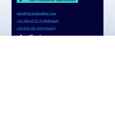
info@christalsailing.com
+32 478 46 92 33 (Belgique)
+30 694 518 7039 (Grèce)
Inscrivez-vous à notre
newsletter et recevez en
premier nos actus et promos
Vie privée
Politique de Confidentialité
Conditions d’utilisation
Conditions de vente et vie à bord