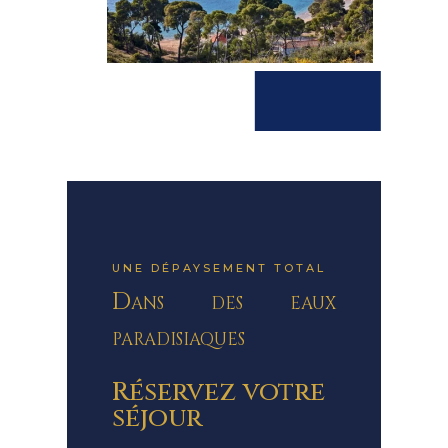
UNE DÉPAYSEMENT TOTAL
Dans des eaux
paradisiaques
Réservez votre
séjour