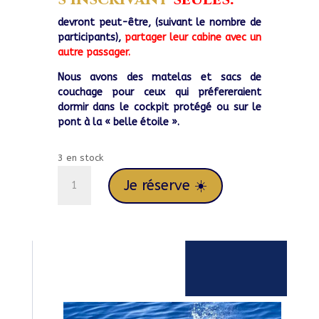
devront peut-être, (suivant le nombre de
participants),
partager leur cabine avec un
autre passager.
Nous avons des matelas et sacs de
couchage pour ceux qui préfereraient
dormir dans le cockpit protégé ou sur le
pont à la « belle étoile ».
3 en stock
quantité
Je réserve ☀️
de
Du
25/04
au
02/05/26
VOILE
NATURISTE