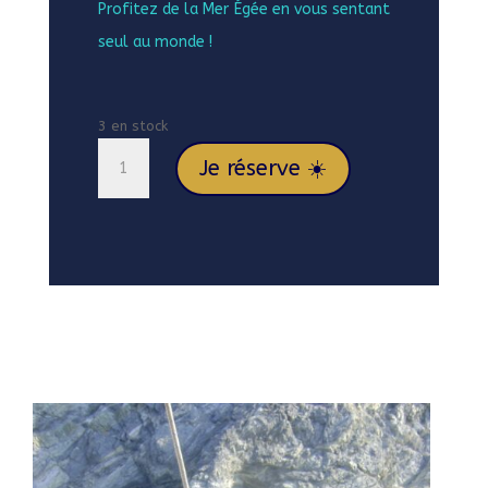
Profitez de la Mer Égée en vous sentant
seul au monde !
3 en stock
quantité
Je réserve ☀️
de
Du
25/04
au
02/05/26
VOILE
NATURISTE