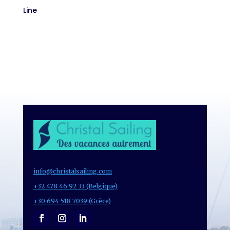
Line
info@christalsailing.com
+32 478 46 92 33 (Belgique)
+30 694 518 7039 (Grèce)